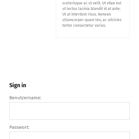
scelerisque ac ut velit. Ut vitae est
ut lectus lacinia blandit id at ante.
Ut at interdum risus. Aenean
ullamcorper quam leo, ac ultricies
tortor consectetur varius.
Sign in
Benutzername:
Passwort: