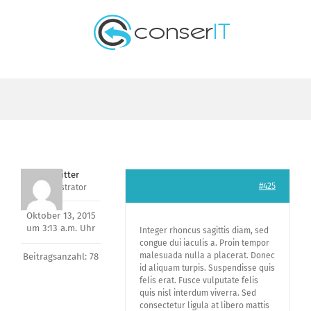
Zum
Inhalt
springen
kreuzritter
#425
Administrator
Oktober 13, 2015
um 3:13 a.m. Uhr
Integer rhoncus sagittis diam, sed
congue dui iaculis a. Proin tempor
malesuada nulla a placerat. Donec
Beitragsanzahl: 78
id aliquam turpis. Suspendisse quis
felis erat. Fusce vulputate felis
quis nisl interdum viverra. Sed
consectetur ligula at libero mattis