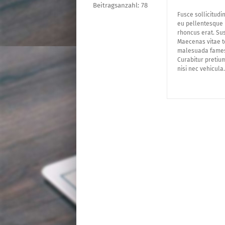
Beitragsanzahl: 78
Fusce sollicitudi
eu pellentesque l
rhoncus erat. Sus
Maecenas vitae to
malesuada fames 
Curabitur pretium
nisi nec vehicula.