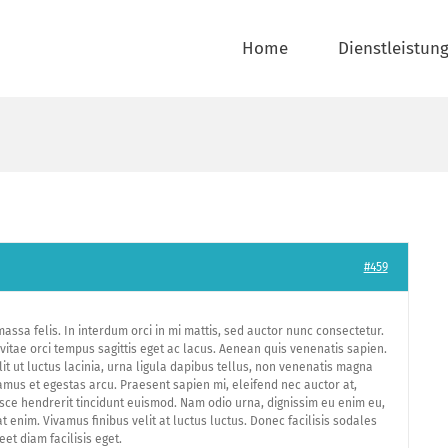
Home
Dienstleistun
#459
assa felis. In interdum orci in mi mattis, sed auctor nunc consectetur.
vitae orci tempus sagittis eget ac lacus. Aenean quis venenatis sapien.
elit ut luctus lacinia, urna ligula dapibus tellus, non venenatis magna
ivamus et egestas arcu. Praesent sapien mi, eleifend nec auctor at,
Fusce hendrerit tincidunt euismod. Nam odio urna, dignissim eu enim eu,
t enim. Vivamus finibus velit at luctus luctus. Donec facilisis sodales
eet diam facilisis eget.