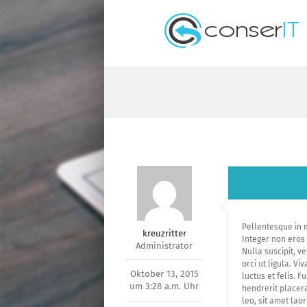
Zum
Inhalt
springen
Pellentesque in m
kreuzritter
Integer non eros 
Administrator
Nulla suscipit, v
orci ut ligula. V
Oktober 13, 2015
luctus et felis. 
um 3:28 a.m. Uhr
hendrerit placera
leo, sit amet laor