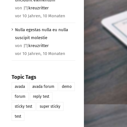
von
kreuzritter
vor 10 Jahren, 10 Monaten
Nulla egestas nulla eu nulla
suscipit molestie
von
kreuzritter
vor 10 Jahren, 10 Monaten
Topic Tags
avada
avada forum
demo
forum
reply test
sticky test
super sticky
test