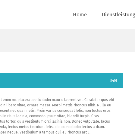
Home
Dienstleistun
#461
t enim mi, placerat sollicitudin mauris laoreet vel. Curabitur quis elit
itudin libero vitae, ornare massa. Morbi mattis rhoncus nibh. Nulla eu
esent nec quam felis. Proin varius consequat felis, non luctus eros
rbi in risus lacinia, commodo ipsum vitae, blandit turpis. Cras
s tortor, quis vestibulum orci lacinia non. Donec vulputate, lacus
vida, lectus metus tincidunt felis, id euismod odio lectus a diam.
per neque. Vestibulum a tempus dui, eu rhoncus arcu.