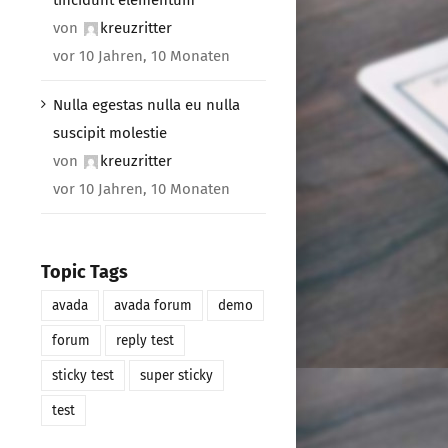
von
kreuzritter
vor 10 Jahren, 10 Monaten
Nulla egestas nulla eu nulla
suscipit molestie
von
kreuzritter
vor 10 Jahren, 10 Monaten
Topic Tags
avada
avada forum
demo
forum
reply test
sticky test
super sticky
test