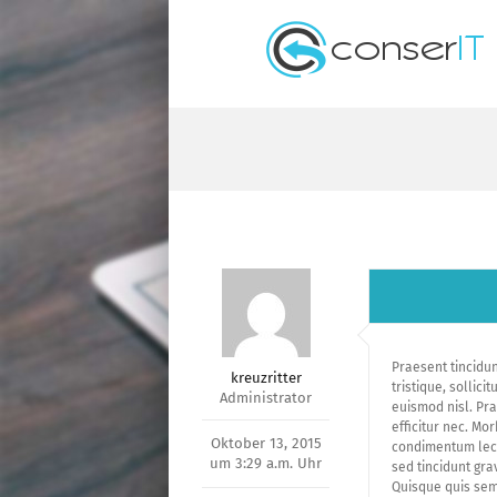
Zum
Inhalt
springen
Praesent tincidun
kreuzritter
tristique, sollic
Administrator
euismod nisl. Pra
efficitur nec. Mo
Oktober 13, 2015
condimentum lectu
um 3:29 a.m. Uhr
sed tincidunt gra
Quisque quis sem