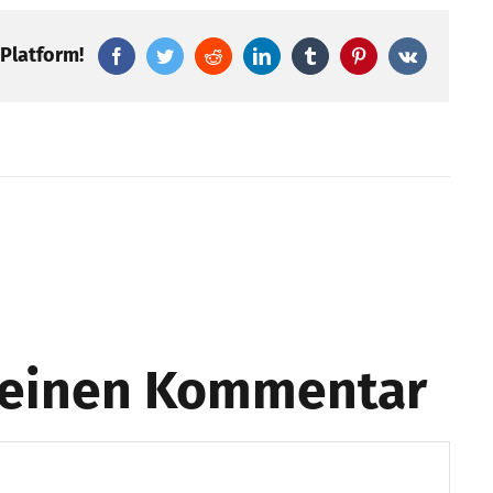
 Platform!
Facebook
Twitter
Reddit
LinkedIn
Tumblr
Pinterest
Vk
e einen Kommentar