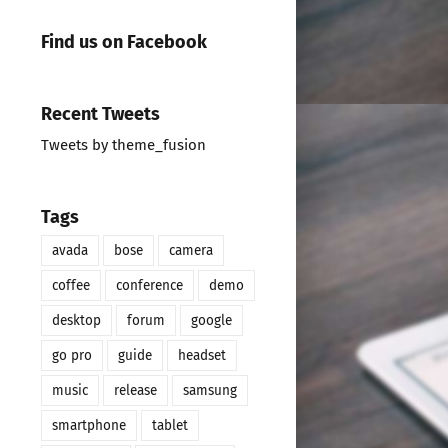
Find us on Facebook
Recent Tweets
Tweets by theme_fusion
Tags
avada
bose
camera
coffee
conference
demo
desktop
forum
google
go pro
guide
headset
music
release
samsung
smartphone
tablet