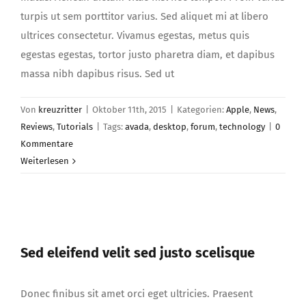
turpis ut sem porttitor varius. Sed aliquet mi at libero
ultrices consectetur. Vivamus egestas, metus quis
egestas egestas, tortor justo pharetra diam, et dapibus
massa nibh dapibus risus. Sed ut
Von
kreuzritter
|
Oktober 11th, 2015
|
Kategorien:
Apple
,
News
,
Reviews
,
Tutorials
|
Tags:
avada
,
desktop
,
forum
,
technology
|
0
Kommentare
Weiterlesen
Sed eleifend velit sed justo scelisque
Sed eleifend velit sed justo scelisque
Donec finibus sit amet orci eget ultricies. Praesent