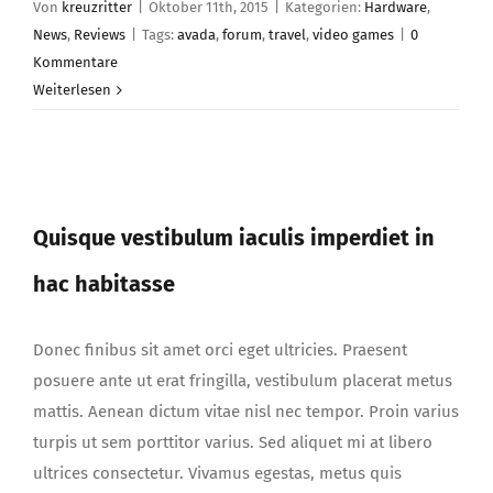
Von
kreuzritter
|
Oktober 11th, 2015
|
Kategorien:
Hardware
,
News
,
Reviews
|
Tags:
avada
,
forum
,
travel
,
video games
|
0
Kommentare
Weiterlesen
Quisque vestibulum iaculis imperdiet in
hac habitasse
Quisque vestibulum iaculis imperdiet in
hac habitasse
Donec finibus sit amet orci eget ultricies. Praesent
posuere ante ut erat fringilla, vestibulum placerat metus
mattis. Aenean dictum vitae nisl nec tempor. Proin varius
turpis ut sem porttitor varius. Sed aliquet mi at libero
ultrices consectetur. Vivamus egestas, metus quis