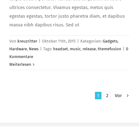
ultrices consectetur. Vivamus egestas, metus quis
egestas egestas, tortor justo pharetra diam, et dapibus
massa nibh dapibus risus. Sed ut
Von
kreuzritter
|
Oktober 11th, 2015
|
Kategorien:
Gadgets
,
Hardware
,
News
|
Tags:
headset
,
music
,
release
,
themefusion
|
0
Kommentare
Weiterlesen
1
2
Vor