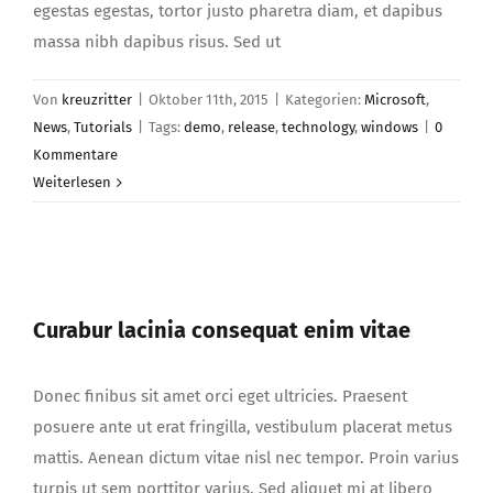
egestas egestas, tortor justo pharetra diam, et dapibus
massa nibh dapibus risus. Sed ut
Von
kreuzritter
|
Oktober 11th, 2015
|
Kategorien:
Microsoft
,
News
,
Tutorials
|
Tags:
demo
,
release
,
technology
,
windows
|
0
Kommentare
Weiterlesen
Curabur lacinia consequat enim vitae
Curabur lacinia consequat enim vitae
Donec finibus sit amet orci eget ultricies. Praesent
posuere ante ut erat fringilla, vestibulum placerat metus
mattis. Aenean dictum vitae nisl nec tempor. Proin varius
turpis ut sem porttitor varius. Sed aliquet mi at libero