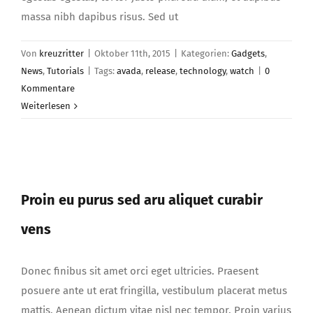
massa nibh dapibus risus. Sed ut
Von
kreuzritter
|
Oktober 11th, 2015
|
Kategorien:
Gadgets
,
News
,
Tutorials
|
Tags:
avada
,
release
,
technology
,
watch
|
0
Kommentare
Weiterlesen
Proin eu purus sed aru aliquet curabir
vens
Proin eu purus sed aru aliquet curabir
vens
Donec finibus sit amet orci eget ultricies. Praesent
posuere ante ut erat fringilla, vestibulum placerat metus
mattis. Aenean dictum vitae nisl nec tempor. Proin varius