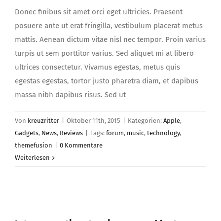
Donec finibus sit amet orci eget ultricies. Praesent
posuere ante ut erat fringilla, vestibulum placerat metus
mattis. Aenean dictum vitae nisl nec tempor. Proin varius
turpis ut sem porttitor varius. Sed aliquet mi at libero
ultrices consectetur. Vivamus egestas, metus quis
egestas egestas, tortor justo pharetra diam, et dapibus
massa nibh dapibus risus. Sed ut
Von
kreuzritter
|
Oktober 11th, 2015
|
Kategorien:
Apple
,
Gadgets
,
News
,
Reviews
|
Tags:
forum
,
music
,
technology
,
themefusion
|
0 Kommentare
Weiterlesen
Integer pretium turpis urna sed luctus
risus iaculis