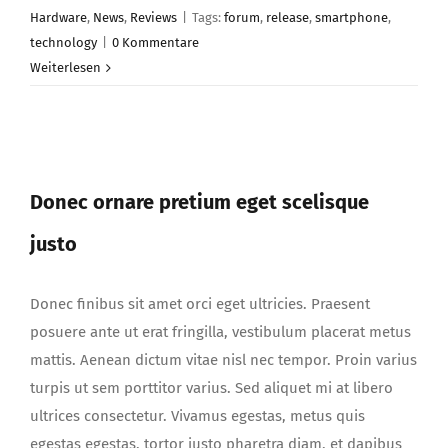
Hardware
,
News
,
Reviews
|
Tags:
forum
,
release
,
smartphone
,
technology
|
0 Kommentare
Weiterlesen
Donec ornare pretium eget scelisque
justo
Donec ornare pretium eget scelisque
justo
Donec finibus sit amet orci eget ultricies. Praesent
posuere ante ut erat fringilla, vestibulum placerat metus
mattis. Aenean dictum vitae nisl nec tempor. Proin varius
turpis ut sem porttitor varius. Sed aliquet mi at libero
ultrices consectetur. Vivamus egestas, metus quis
egestas egestas, tortor justo pharetra diam, et dapibus