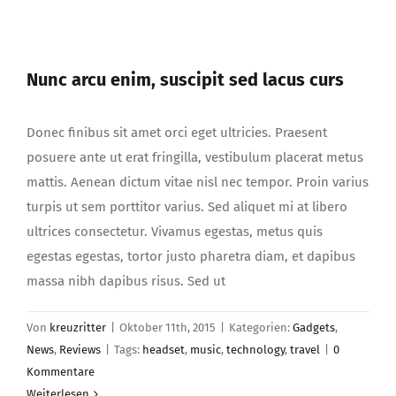
Nunc arcu enim, suscipit sed lacus curs
Nunc arcu enim, suscipit sed lacus curs
Donec finibus sit amet orci eget ultricies. Praesent
posuere ante ut erat fringilla, vestibulum placerat metus
mattis. Aenean dictum vitae nisl nec tempor. Proin varius
turpis ut sem porttitor varius. Sed aliquet mi at libero
ultrices consectetur. Vivamus egestas, metus quis
egestas egestas, tortor justo pharetra diam, et dapibus
massa nibh dapibus risus. Sed ut
Von
kreuzritter
|
Oktober 11th, 2015
|
Kategorien:
Gadgets
,
News
,
Reviews
|
Tags:
headset
,
music
,
technology
,
travel
|
0
Kommentare
Weiterlesen