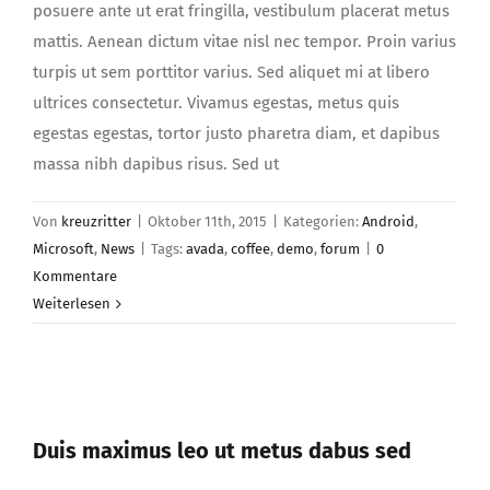
posuere ante ut erat fringilla, vestibulum placerat metus
mattis. Aenean dictum vitae nisl nec tempor. Proin varius
turpis ut sem porttitor varius. Sed aliquet mi at libero
ultrices consectetur. Vivamus egestas, metus quis
egestas egestas, tortor justo pharetra diam, et dapibus
massa nibh dapibus risus. Sed ut
Von
kreuzritter
|
Oktober 11th, 2015
|
Kategorien:
Android
,
Microsoft
,
News
|
Tags:
avada
,
coffee
,
demo
,
forum
|
0
Kommentare
Weiterlesen
Duis maximus leo ut metus dabus sed
Duis maximus leo ut metus dabus sed