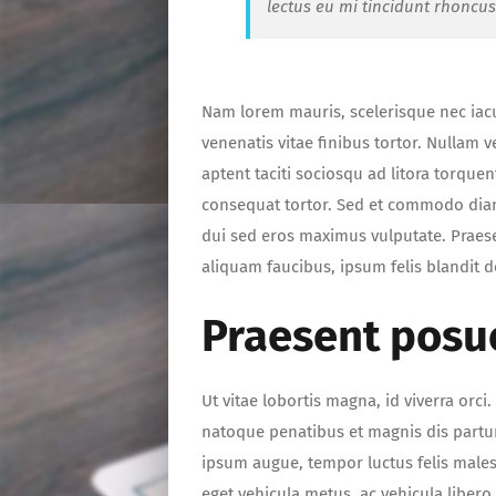
lectus eu mi tincidunt rhoncu
Nam lorem mauris, scelerisque nec iaculi
venenatis vitae finibus tortor. Nullam 
aptent taciti sociosqu ad litora torqu
consequat tortor. Sed et commodo dia
dui sed eros maximus vulputate. Praes
aliquam faucibus, ipsum felis blandit do
Praesent posu
Ut vitae lobortis magna, id viverra orci.
natoque penatibus et magnis dis partu
ipsum augue, tempor luctus felis males
eget vehicula metus, ac vehicula liber