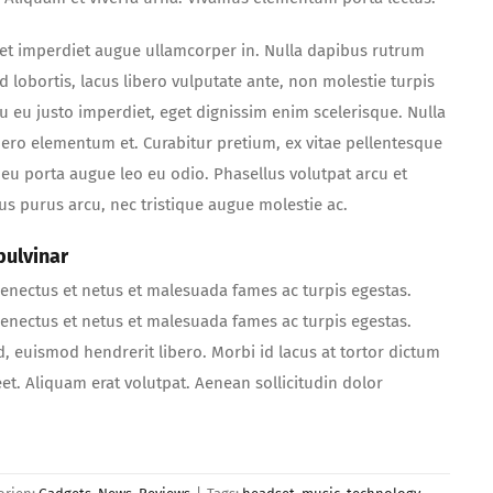
met imperdiet augue ullamcorper in. Nulla dapibus rutrum
nd lobortis, lacus libero vulputate ante, non molestie turpis
u eu justo imperdiet, eget dignissim enim scelerisque. Nulla
ero elementum et. Curabitur pretium, ex vitae pellentesque
eu porta augue leo eu odio. Phasellus volutpat arcu et
s purus arcu, nec tristique augue molestie ac.
pulvinar
senectus et netus et malesuada fames ac turpis egestas.
senectus et netus et malesuada fames ac turpis egestas.
d, euismod hendrerit libero. Morbi id lacus at tortor dictum
eet. Aliquam erat volutpat. Aenean sollicitudin dolor