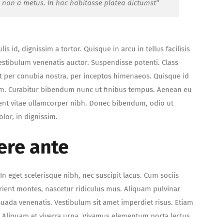
s non a metus. In hac habitasse platea dictumst“
s id, dignissim a tortor. Quisque in arcu in tellus facilisis
vestibulum venenatis auctor. Suspendisse potenti. Class
ent per conubia nostra, per inceptos himenaeos. Quisque id
m. Curabitur bibendum nunc ut finibus tempus. Aenean eu
ent vitae ullamcorper nibh. Donec bibendum, odio ut
lor, in dignissim.
ere ante
 In eget scelerisque nibh, nec suscipit lacus. Cum sociis
rient montes, nascetur ridiculus mus. Aliquam pulvinar
uada venenatis. Vestibulum sit amet imperdiet risus. Etiam
o. Aliquam et viverra urna. Vivamus elementum porta lectus.