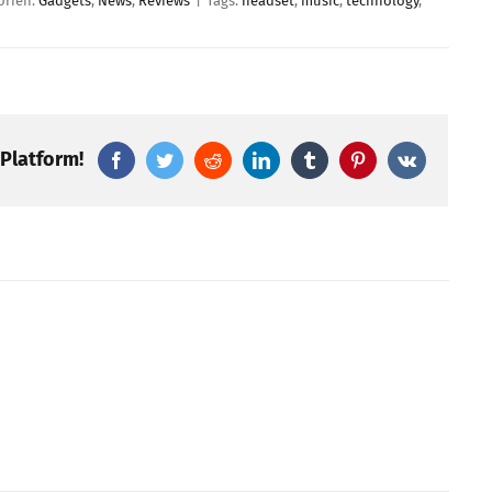
orien:
Gadgets
,
News
,
Reviews
|
Tags:
headset
,
music
,
technology
,
 Platform!
Facebook
Twitter
Reddit
LinkedIn
Tumblr
Pinterest
Vk