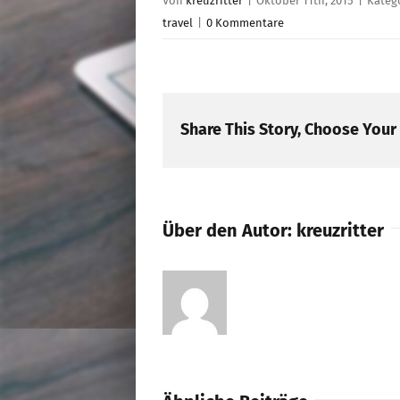
Von
kreuzritter
|
Oktober 11th, 2015
|
Kateg
travel
|
0 Kommentare
Share This Story, Choose Your
Über den Autor:
kreuzritter