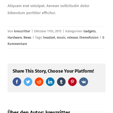
Aliquam erat volutpat. Aenean sollicitudin dolor
bibendum porttitor efficitur.
Von
kreuzritter
|
Oktober 11th, 2015
|
Kategorien:
Gadgets
,
Hardware
,
News
|
Tags:
headset
,
music
,
release
,
themefusion
|
0
Kommentare
Share This Story, Choose Your Platform!
Facebook
Twitter
Reddit
LinkedIn
Tumblr
Pinterest
Vk
Über den Autor:
kreuzritter